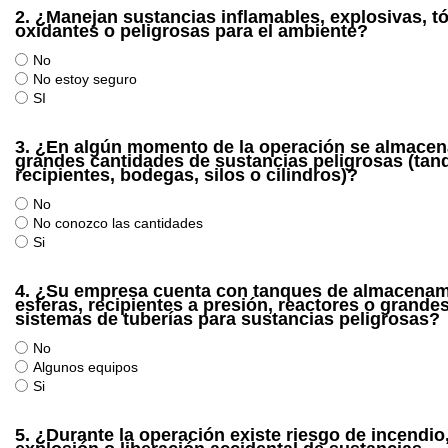
2.
¿Manejan sustancias inflamables, explosivas, tó
oxidantes o peligrosas para el ambiente?
No
No estoy seguro
SI
3.
¿En algún momento de la operación se almace
grandes cantidades de sustancias peligrosas (tan
recipientes, bodegas, silos o cilindros)?
No
No conozco las cantidades
Si
4.
¿Su empresa cuenta con tanques de almacenam
esferas, recipientes a presión, reactores o grande
sistemas de tuberías para sustancias peligrosas?
No
Algunos equipos
Si
5.
¿Durante la operación existe riesgo de incendio