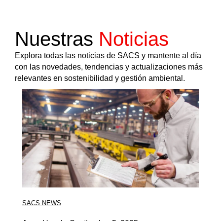
Nuestras
Noticias
Explora
todas
las
noticias
de
SACS
y
mantente
al
día
con
las
novedades,
tendencias
y
actualizaciones
más
relevantes
en
sostenibilidad
y
gestión
ambiental.
SACS NEWS