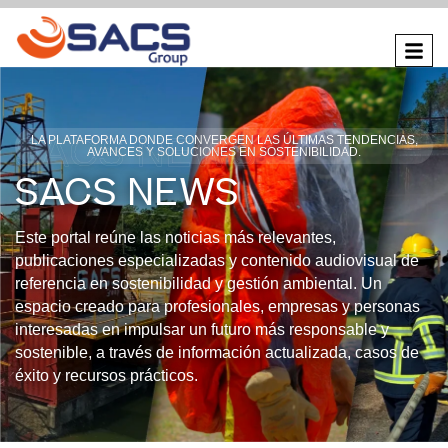
SACS NEWS
LA PLATAFORMA DONDE CONVERGEN LAS ÚLTIMAS TENDENCIAS,
AVANCES Y SOLUCIONES EN SOSTENIBILIDAD.
SACS NEWS
Este
portal
reúne
las
noticias
más
relevantes,
publicaciones
especializadas
y
contenido
audiovisual
de
referencia
en
sostenibilidad
y
gestión
ambiental.
Un
espacio
creado
para
profesionales,
empresas
y
personas
interesadas
en
impulsar
un
futuro
más
responsable
y
sostenible,
a
través
de
información
actualizada,
casos
de
éxito
y
recursos
prácticos.