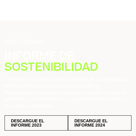
DESCARGABLES
INFORME DE
SOSTENIBILIDAD
Consulta
y
descarga
nuestros
informes
de
sostenibilidad,
donde
detallamos
los
avances,
resultados
y
compromisos
asumidos
en
materia
ambiental,
social
y
de
gobernanza.
Transparencia
y
responsabilidad
al
servicio
de
un
futuro
sostenible.
DESCARGUE EL
DESCARGUE EL
INFORME 2023
INFORME 2024